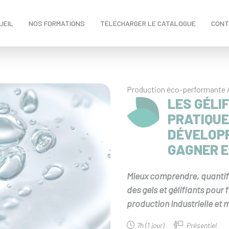
UEIL
NOS FORMATIONS
TÉLÉCHARGER LE CATALOGUE
CONT
Production éco-performante 
LES GÉLI
PRATIQUE
DÉVELOPP
GAGNER E
Mieux comprendre, quantif
des gels et gélifiants pour 
production industrielle et 
7h (1 jour)
Présentiel