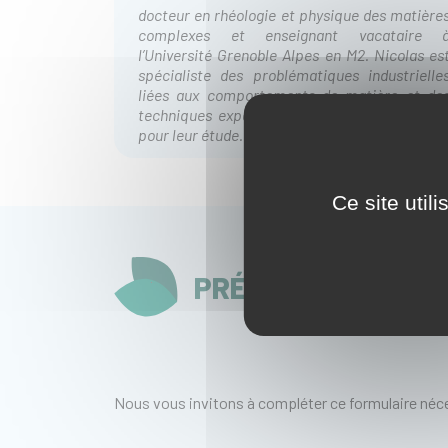
docteur en rhéologie et physique des matière
complexes et enseignant vacataire 
l’Université Grenoble Alpes en M2. Nicolas es
spécialiste des problématiques industrielle
liées aux comportements de matière et de
techniques expérimentales et instrumentale
pour leur étude.
Ce site util
PRÉ-INSCRIPTION
Nous vous invitons à compléter ce formulaire néce