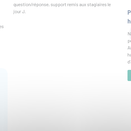
question/réponse, support remis aux stagiaires le
jour J.
P
h
es
N
p
A
h
d