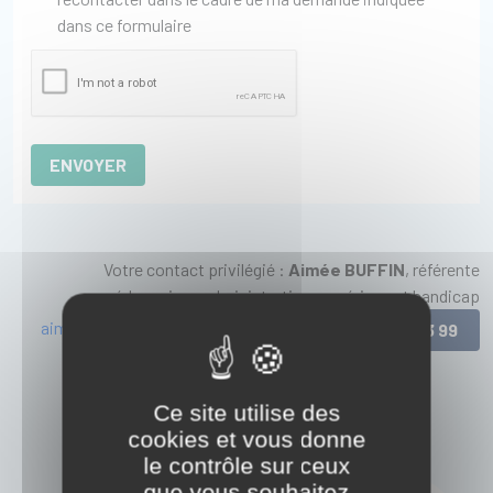
dans ce formulaire
ENVOYER
Votre contact privilégié :
Aimée BUFFIN
, référente
pédagogique administrative numérique et handicap
aimee.buffin@pole-innovalliance.com
06 25 31 83 99
Ce site utilise des
cookies et vous donne
le contrôle sur ceux
que vous souhaitez