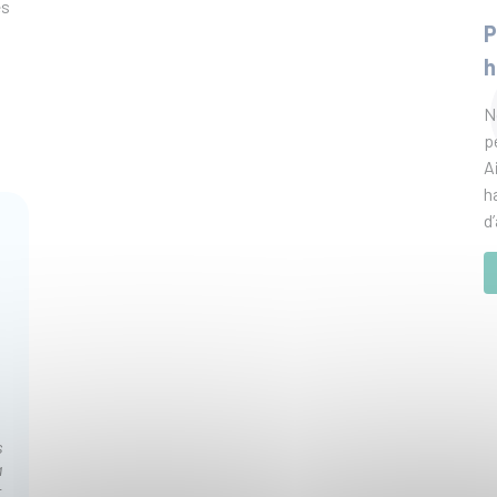
es
P
h
N
p
A
h
d
s
à
t