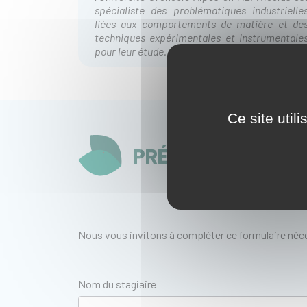
spécialiste des problématiques industrielle
liées aux comportements de matière et de
techniques expérimentales et instrumentale
pour leur étude.
Ce site util
PRÉ-INSCRIPTION
Nous vous invitons à compléter ce formulaire néce
Nom du stagiaire