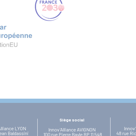
Siège social
Alliance LYON
Innov
Innov’Alliance AVIGNON
ean Baldassini
48 rue Ri
100 rue Pierre Bayle BP 11 548