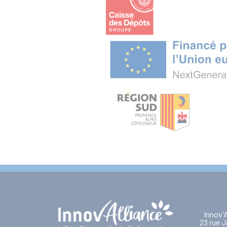
Innov’
23 rue J