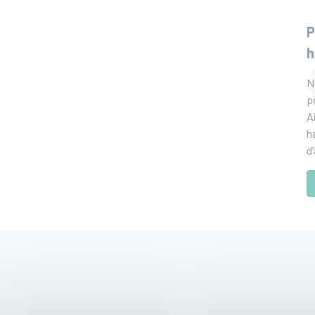
P
h
N
p
A
h
d